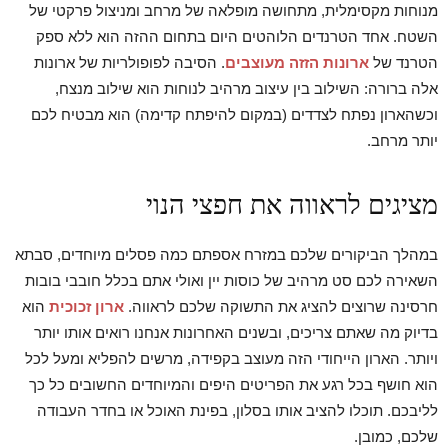
מנוחות מקסימלית, מתחושה מופלאה של מרחב ומניצול פרקטי של
השטח. אחד הטרנדים הלוהטים היום בתחום ההזה הוא ללא ספק
הטרנד של
ארונות הזזה מעוצבים
. הסיבה לפופולריות של ארונות
אלה ברורה: השילוב בין עיצוב מרהיב לנוחות הוא שילוב מנצח,
וכשהארון נפתח לצדדים (במקום להיפתח קדימה) הוא מבטיח לכם
יותר מרחב.
מציגים לראווה את חפצי הנוי
במהלך הביקורים שלכם במזרח אספתם כמה פסלים מיוחדים, סבתא
השאירה לכם סט מרהיב של כוסות יין ואולי אתם בכלל חובבי בובות
חרסינה שרוצים להציג את התשוקה שלכם לראווה.
ארון זכוכית
הוא
בדיוק מה שאתם צריכים, ובשנים האחרונות אנחנו רואים אותו יותר
ויותר. הארון הייחודי הזה מעוצב בקפידה, מרשים להפליא ומעל לכל
הוא חושף בכל רגע את הפריטים היפים והמיוחדים החשובים כל כך
לליבכם. תוכלו להציב אותו בסלון, בפינת האוכל או בחדר העבודה
שלכם, כמובן.