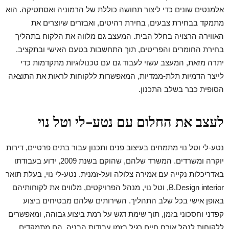
אלמנטים שונים כדי ליצור תחושה כוללת של הרמוניה ואסתטיקה. הוא
מתמקד בבחירת צבעים, בחירת רהיטים, ואבזרים שיוצרים את
האווירה הרצויה בחלל הבית. המעצב גם מלווה את הלקוח בתהליך
בחירת החומרים והפריטים, תוך התחשבות בטעם האישי ובתקציב.
יתרה מזאת, המעצב עשוי לעבוד גם עם טכנולוגיות מתקדמות כדי
לייצר הדמיות תלת-ממדיות, המאפשרות ללקוחות לראות את התוצאה
הסופית כבר בשלב התכנון.
לעצב את החלום עם נטע-לי וטל נוי
נטע-לי וטל נוי מתמחים בעיצוב פנים ותכנון עבור בתים פרטיים, דירות
יוקרה ומשרדים. המשרד שלהם, שהוקם בשנת 2009, ידוע בעבודתו
באדריכלות נקייה עם אמירה צלולה ועל-זמנית. נטע-לי נוי, בעלת תואר
B.Design interior, וטל נוי, מנהל הפרויקטים, מלווים את לקוחותיהם
באופן אישי בכל שלב התהליך. השירותים שלהם מבטיחים ביצוע
קפדני וחסכוני בזמן, תוך שימת דגש על רמת ביצוע גבוהה, ומאפשרים
ללקוחות לנהל אורח חיים רגיל בזמן עבודות הבניה. הם מתמקדים