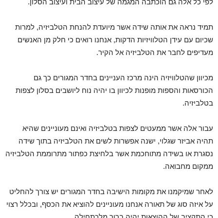
לפי כל אלה גם הוכתבה המגמה של עיצוב הבית ועיצוב הסלון.
תמיד נראה את אותה שידה אשר מיועדת להנחת הטלביזיה, למרות
שכיום עם עידן הטלוויזיות הדקות, אנחנו רואים כי חלק מן האנשים
מעדיפים לחבר את הטלביזיה אל הקיר.
מכיוון שהטלוויזיה הינה מרכז העניינים בחדר המגורים כך גם
הכורסאות והספות מופנות לכיוון בו יהיה נוח ליושבים בסלון לצפות
בטלביזיה.
עבור אלה אשר ממעטים לצפות בטלביזיה ואינם מעוניינים שהיא
תהיה אביזר שגלוי, ישנה אפשרות לשים את הטלביזיה בתוך שידה
נסגרת או בשידה מתוחכמת אשר בלחיצת כפתור מתרוממת הטלביזיה
ממקום מחבואה.
לאחר שמיקמנו את מקומות הישיבה בחדר המגורים יש צורך להחליט
על איזה סוג של תאורה אנחנו מעוניינים להוציא את הכסף, ובכלל רצוי
כי התקציב של ההוצאות יהיה ברור מלכתחילה.