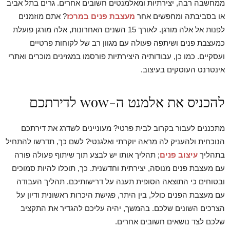
ממחשבה רבה, יצירתיות ומאלמנטים חשובים אחרים. גרים בתל אביב
או בסביבתה ומחפשים אחר
מעצבת פנים במרכז
? אתם מוזמנים
לפנות אל אלה מורגן. לאורך 15 השנים האחרונות, אלה מורגן פועלת
כמעצבת פנים ושיתפה פעולה עם מגוון רב של לקוחות פרטיים
ועסקיים. כמו כן, עבודותיה היצירתיות פורסמו במגזינים מוכרים ואתרי
אינטרנט העוסקים בעיצוב.
להכניס את אלמנט ה-wow לדירתכם
מתכננים לעבור בקרוב לבית פרטי? מעוניינים לשדרג את דירתכם
הנוכחית ולהעניק לה מראה יוקרתי ואלגנטי? לשם כך, תדרשו להתחיל
בתהליך
עיצוב פנים
; תהליך אותו יש לבצע תוך שיתוף פעולה פורה
עם מעצבת פנים מנוסה, יצירתית וחדשנית. כך, תוכלו להיות סמוכים
ובטוחים כי התוצאה הסופית תענה על דרישותיכם. תהליך העבודה
עם מעצבת הפנים כולל, בין היתר, פגישת היכרות ראשונית ודיון על
הצרכים השונים שלכם. בהמשך, יהיה עליכם להגדיר את התקציב
שלכם לצד נושאים חשובים אחרים.