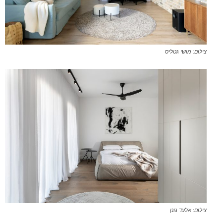
צילום: מושי גטליס
צילום: אלעד גונן