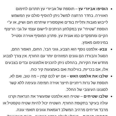
הוסיפו אביזרי עץ
– תוספת של אביזרי עץ תתרום לחימום
האווירה. בחדר הרחצה למשל ניתן להוסיף סולם עץ המשמש
לייבוש מגבות ותליית בגדים ואקססוריז שיתרמו חום ושיק, או ע"י
הוספת "שטיחי" עץ במקלחון הניתנים ליישום עצמי על גבי הריצוף
הקיים ומתפקדים כמו אגנית עץ. פתרון המוסיף אווירה וסטייל
במינימום מאמץ.
צבע-
אלמנט נוסף הוא הצבע, גווני הבז', החום, האפור החם,
הסגול והבורדו הם גוונים המזוהים יותר עם החורף. אין צורך לצבוע
מחדש את הקירות, בהחלט ניתן להכניס אלמנטים ובדים בצבעים
אלו, אם בכריות, בווילונות ואם באמצעות קיר כוח.
שלבו את אלמנט האש
– אם יש לכם קמין – מה טוב, ואם לא,
תוספת של נרות ריחניים תייצר אוירה חמימה ונעימה ללא קשר
לסגנונו העיצובי של החלל.
שלבו שטיחים
– שטיח הוא אלמנט שמעשיר את הנראות וקרנו
עולה בעיקר בתקופת החורף. השטיח יכול להיות שטיח טקסטיל או
מרבד אריחים מרהיב המשלב דוגמאות וגוונים תואמי עונה.