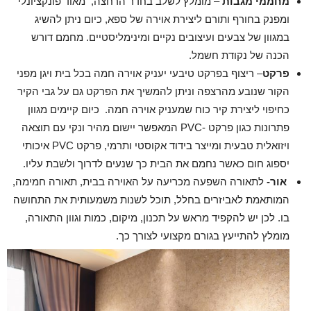
מחממי מגבות
– מומלץ לשלב בחדר הרחצה, מאוד פונקציונלי
ומפנק בחורף ותורם ליצירת אוירה של ספא, כיום ניתן להשיג
במגוון של צבעים ועיצובים נקיים ומינימליסטיים. מחמם דורש
הכנה של נקודת חשמל.
פרקט
– ריצוף בפרקט טיבעי יעניק אוירה חמה בכל בית ויגן מפני
הקור שנובע מהרצפה וניתן להמשיך את הפרקט גם על גבי הקיר
כחיפוי ליצירת קיר כוח שמעניק אוירה חמה. כיום קיימים מגוון
פתרונות כגון פרקט -PVC המאפשר יישום מהיר ונקי עם תוצאה
ויזואלית טבעית ומייצר בידוד אקוסטי ותרמי, פרקט PVC איכותי
יספוג חום כאשר נחמם את הבית כך שנעים לדרוך ולשבת עליו.
אור-
לתאורה השפעה מכריעה על האוירה בבית, תאורה חמימה,
המותאמת לאביזרים בחלל, תוכל לשנות משמעותית את התחושה
בו. לכן יש להקפיד מראש על תכנון, מיקום, כמות וגוון התאורה,
מומלץ להתייעץ בגורם מקצועי לצורך כך.