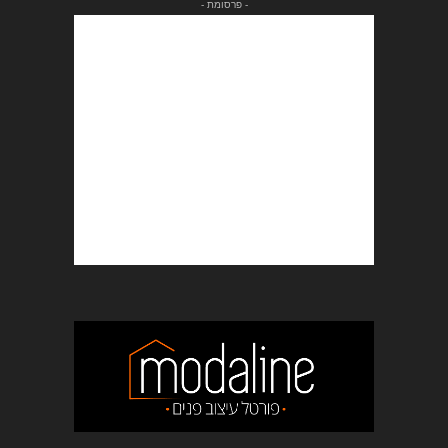
- פרסומת -