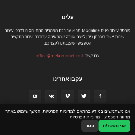
עלינו
פורטל עיצוב פנים Modaline מביא עבורכם מאמרים המתייחסים לדרכי עיצוב
שונות אשר בעזרתן ניתן לייצר אווירה שמתאימה עבורכם ועבור התקציב
הספציפי שהצבתם לעצמכם.
צרו קשר:
office@mekomonet.co.il
עקבו אחרינו
אנו משתמשים במידע בהתאם למדיניות הפרטיות. המשך שימוש באתר
מהווה הסכמה.
מדיניות הפרטיות
מחפשים כותבים
פרסמו אצלנו
הצהרת נגישות
תמיכה
אני מאשר/ת
סגור
© כל הזכויות שמורות לפורטל עיצוב פנים Modaline