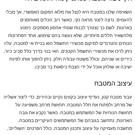
השאיפה שלנו במטבח היא לנצל את מלוא המקום האפשרי, אך מבלי
להעמיס. נרצה ליצור מראה נקי, כאשר רוב הכלים מאוחסנים
בארונות. לשם כך נצטרך לבנות שטחי אחסון מספקים. נימנע
מלהשאיר חללים מיותרים, שלא נעשה בהם שימוש. אחד הפתרונות
הנוחים והטרנדים למיקום מכשירי החשמל הוא בניית אי למטבח, עליו
ניתן לרכז את מכשירי החשמל הקטנים. האי בנוי בדרך כלל סביב כיור,
כיריים או שניהם, וכולל משטח עבודה חלק. ניתן להפוך אותו לפינת
ישיבה או שולחן אוכל על ידי הצבת כיסאות בר סביבו.
עיצוב המטבח
עבור מטבח קטן, נעדיף עיצוב בקווים נקיים ובהירים, כדי ליצור אשליה
של מרחב ולפתוח את חלל המטבח. תחושת מרחב משפיעה על
תחושת הנוחיות של המשתמש במטבח. כאשר נקבע את גובה
הארונות, נתחשב בגובהם של המשתמשים העיקריים במטבח.
מחשבה מעמיקה על עיצוב ותכנון המטבח, כולל הפרטים 'השוליים',