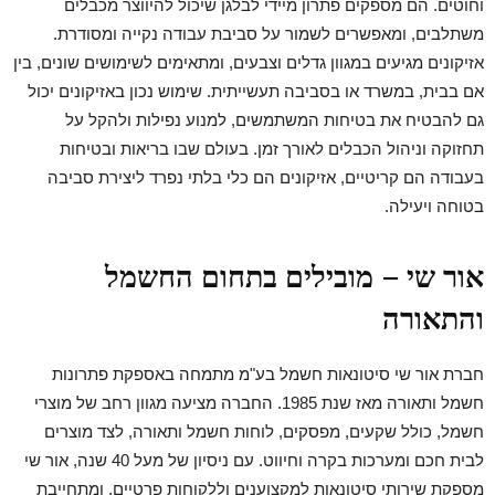
וחוטים. הם מספקים פתרון מיידי לבלגן שיכול להיווצר מכבלים
משתלבים, ומאפשרים לשמור על סביבת עבודה נקייה ומסודרת.
אזיקונים מגיעים במגוון גדלים וצבעים, ומתאימים לשימושים שונים, בין
אם בבית, במשרד או בסביבה תעשייתית. שימוש נכון באזיקונים יכול
גם להבטיח את בטיחות המשתמשים, למנוע נפילות ולהקל על
תחזוקה וניהול הכבלים לאורך זמן. בעולם שבו בריאות ובטיחות
בעבודה הם קריטיים, אזיקונים הם כלי בלתי נפרד ליצירת סביבה
בטוחה ויעילה.
אור שי – מובילים בתחום החשמל
והתאורה
חברת אור שי סיטונאות חשמל בע"מ מתמחה באספקת פתרונות
חשמל ותאורה מאז שנת 1985. החברה מציעה מגוון רחב של מוצרי
חשמל, כולל שקעים, מפסקים, לוחות חשמל ותאורה, לצד מוצרים
לבית חכם ומערכות בקרה וחיווט. עם ניסיון של מעל 40 שנה, אור שי
מספקת שירותי סיטונאות למקצוענים וללקוחות פרטיים, ומתחייבת