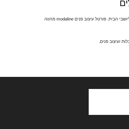
ים
עיצוב הבית חשוב בדיוק כמו עיצוב של הכניסה לבית וטיפוח הגינה. בית מטופח נותן אווירה מזמינה ונעימה לאורחים וגם ליושבי הבית. פורטל עיצוב פנים modaline מהווה
ת ועיצוב פנים.